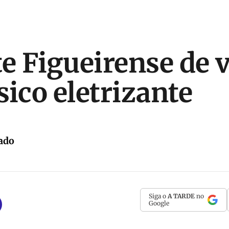
te Figueirense de 
sico eletrizante
ado
Siga o
A TARDE
no
Google