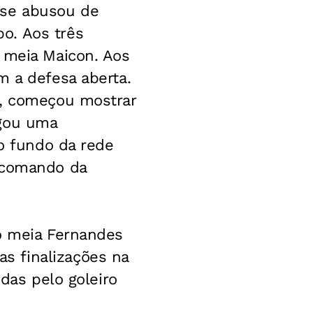
nse abusou de
o. Aos três
o meia Maicon. Aos
m a defesa aberta.
o, começou mostrar
egou uma
 o fundo da rede
o comando da
 o meia Fernandes
s finalizações na
idas pelo goleiro