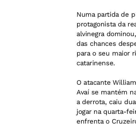
Numa partida de pr
protagonista da re
alvinegra dominou,
das chances desper
para o seu maior r
catarinense.
O atacante William
Avaí se mantém na
a derrota, caiu dua
jogar na quarta-fe
enfrenta o Cruzeir