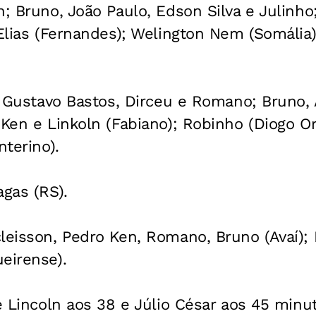
; Bruno, João Paulo, Edson Silva e Julinho;
 Elias (Fernandes); Welington Nem (Somália)
n, Gustavo Bastos, Dirceu e Romano; Bruno,
 Ken e Linkoln (Fabiano); Robinho (Diogo Or
nterino).
agas (RS).
leisson, Pedro Ken, Romano, Bruno (Avaí);
eirense).
 e Lincoln aos 38 e Júlio César aos 45 minu