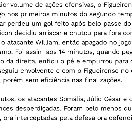
or volume de ações ofensivas, o Figueire
go nos primeiros minutos do segundo temp
sar perdeu um gol feito após belo passe d
on decidiu arriscar e chutou para fora co
 o atacante William, então apagado no jog
ismo. Foi assim aos 14 minutos, quando p
io da direita, enfiou o pé e empurrou para
 seguiu envolvente e com o Figueirense n
, porém sem eficiência nas finalizações.
utos, os atacantes Somália, Júlio César e
ces desperdiçadas. Foram pelo menos dua
s, ora interceptadas pela defesa ora defend