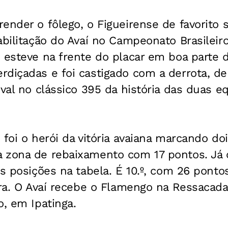
ender o fôlego, o Figueirense de favorito
abilitação do Avaí no Campeonato Brasileir
 esteve na frente do placar em boa parte 
diçadas e foi castigado com a derrota, de v
ival no clássico 395 da história das duas eq
 foi o herói da vitória avaiana marcando do
 zona de rebaixamento com 17 pontos. Já 
s posições na tabela. É 10.º, com 26 pontos
ira. O Avaí recebe o Flamengo na Ressacada
o, em Ipatinga.