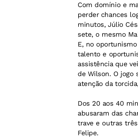
Com domínio e mai
perder chances lo
minutos, Júlio Cé
sete, o mesmo Maic
E, no oportunismo
talento e oportun
assistência que ve
de Wilson. O jogo
atenção da torcida
Dos 20 aos 40 min
abusaram das chan
trave e outras trê
Felipe.