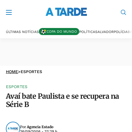
COPA DO MUNDO
ÚLTIMAS NOTÍCIAS
POLÍTICA
SALVADOR
POLÍCIA
BA
HOME
>
ESPORTES
ESPORTES
Avaí bate Paulista e se recupera na
Série B
Por
Agencia Estado
26/09/2006 - 22:29 h