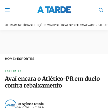
ÚLTIMAS NOTÍCIAS
ELEIÇÕES 2026
POLÍTICA
ESPORTES
SALVADOR
BAHIA
P
HOME
>
ESPORTES
ESPORTES
Avaí encara o Atlético-PR em duelo
contra rebaixamento
Por
Agência Estado
09/10/2011 - 7:25 h