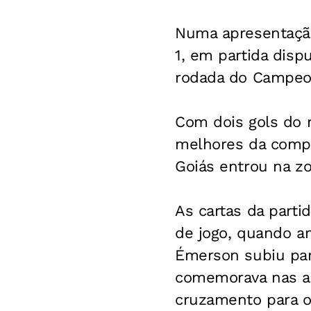
Numa apresentação 
1, em partida disp
rodada do Campeona
Com dois gols do m
melhores da compe
Goiás entrou na z
As cartas da parti
de jogo, quando an
Émerson subiu para
comemorava nas ar
cruzamento para o