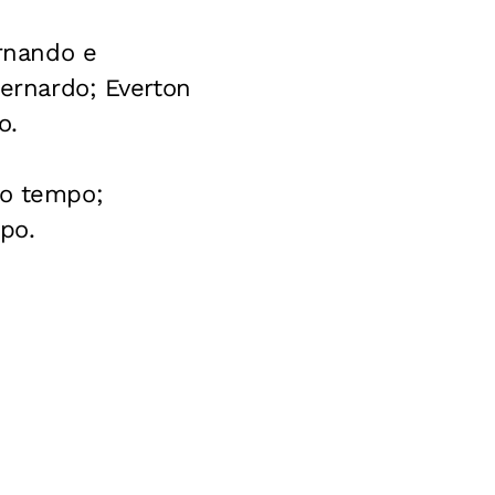
Ernando e
Bernardo; Everton
o.
ro tempo;
po.