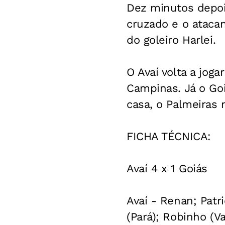
Dez minutos depois
cruzado e o atacan
do goleiro Harlei.
O Avaí volta a jog
Campinas. Já o Goi
casa, o Palmeiras 
FICHA TÉCNICA:
Avaí 4 x 1 Goiás
Avaí - Renan; Patri
(Pará); Robinho (V