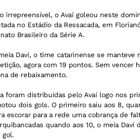
irrepreensível, o Avaí goleou neste domin
utada no Estádio da Ressacada, em Florianóp
to Brasileiro da Série A.
eia Davi, o time catarinense se manteve n
tição, agora com 19 pontos. Sem vencer há
ona de rebaixamento.
da foram distribuídas pelo Avaí logo nos pr
otou dois gols. O primeiro saiu aos 8, qua
 escorar para a rede uma cobrança de falta
quibancadas quando aos 10, o meia Davi d
 gol.