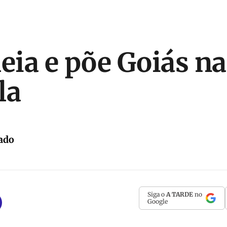
leia e põe Goiás n
la
ado
Siga o
A TARDE
no
Google