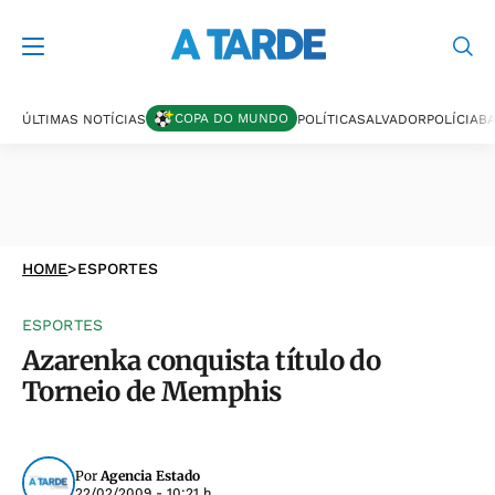
COPA DO MUNDO
ÚLTIMAS NOTÍCIAS
POLÍTICA
SALVADOR
POLÍCIA
BA
HOME
>
ESPORTES
ESPORTES
Azarenka conquista título do
Torneio de Memphis
Por
Agencia Estado
22/02/2009 - 10:21 h