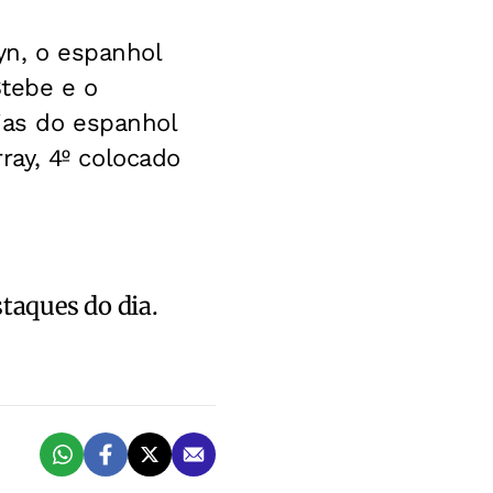
yn, o espanhol
Stebe e o
eias do espanhol
ay, 4º colocado
staques do dia.