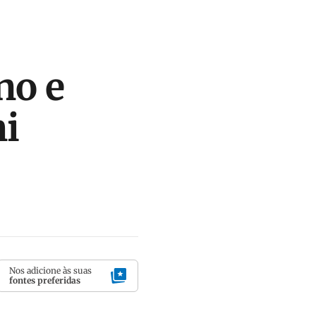
no e
i
Nos adicione às suas
fontes preferidas