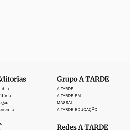
Editorias
Grupo
A TARDE
Bahia
A TARDE
itória
A TARDE FM
egos
MASSA!
ronomia
A TARDE EDUCAÇÃO
o
o
Redes
A TARDE