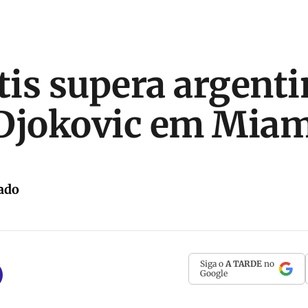
is supera argenti
Djokovic em Miam
ado
Siga o
A TARDE
no
Google