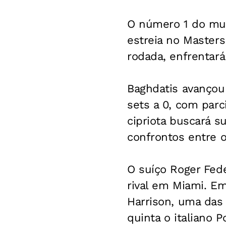
O número 1 do mun
estreia no Masters
rodada, enfrentará
Baghdatis avançou 
sets a 0, com parc
cipriota buscará s
confrontos entre os
O suíço Roger Fed
rival em Miami. Em
Harrison, uma das
quinta o italiano P