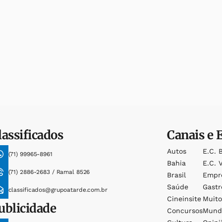
lassificados
Canais e 
Autos
E.c. 
(71) 99965-8961
Bahia
E.c. V
(71) 2886-2683 / Ramal 8526
Brasil
Empr
Saúde
Gast
classificados@grupoatarde.com.br
Cineinsite
Muit
ublicidade
Concursos
Mund