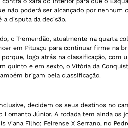
 contra o xará do interior para que o Esqu
e não poderá ser alcançado por nenhum ou
 a disputa da decisão.
do, o Tremendão, atualmente na quarta co
ncer em Pituaçu para continuar firme na br
 porque, logo atrás na classificação, com 
 quinto e em sexto, o Vitória da Conquista
também brigam pela classificação.
inclusive, decidem os seus destinos no c
o Lomanto Júnior. A rodada tem ainda os j
ís Viana Filho; Feirense X Serrano, no Ped