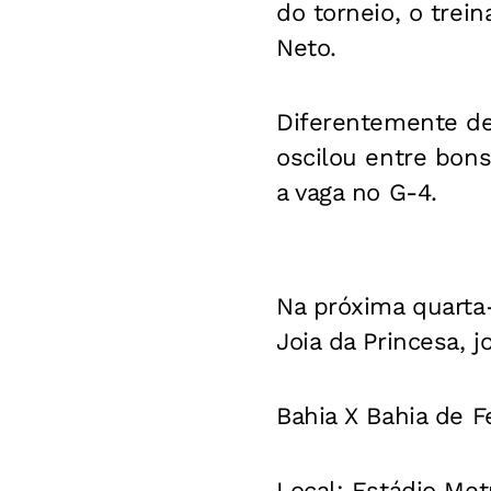
do torneio, o trei
Neto.
Diferentemente de
oscilou entre bon
a vaga no G-4.
Na próxima quarta-
Joia da Princesa, 
Bahia X Bahia de F
Local:
Estádio Metr