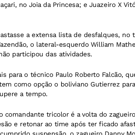
ari, no Joia da Princesa; e Juazeiro X Vit
stasse a extensa lista de desfalques, no t
 Fazendão, o lateral-esquerdo William Mat
não participou das atividades.
s para o técnico Paulo Roberto Falcão, qu
tem como opção o boliviano Gutierrez para
cupere a tempo.
o comandante tricolor é a volta do zagueiro
são e retonar ao time após ter ficado afas
 cumprido suspensão, o zagueiro Danny Mo