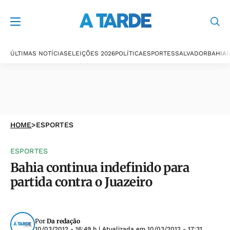
ÚLTIMAS NOTÍCIAS
ELEIÇÕES 2026
POLÍTICA
ESPORTES
SALVADOR
BAHIA
P
HOME
>
ESPORTES
ESPORTES
Bahia continua indefinido para
partida contra o Juazeiro
Por
Da redação
10/03/2012 - 16:49 h
| Atualizada em
10/03/2012 - 17:31