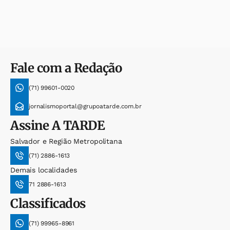
Fale com a Redação
(71) 99601-0020
jornalismoportal@grupoatarde.com.br
Assine
A TARDE
Salvador e Região Metropolitana
(71) 2886-1613
Demais localidades
71 2886-1613
Classificados
(71) 99965-8961