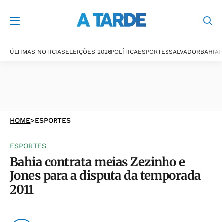
ÚLTIMAS NOTÍCIAS
ELEIÇÕES 2026
POLÍTICA
ESPORTES
SALVADOR
BAHIA
P
HOME
>
ESPORTES
ESPORTES
Bahia contrata meias Zezinho e
Jones para a disputa da temporada
2011