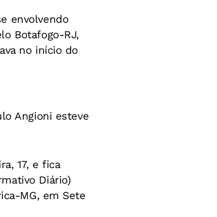
se envolvendo
lo Botafogo-RJ,
va no início do
ulo Angioni esteve
, 17, e fica
mativo Diário)
érica-MG, em Sete