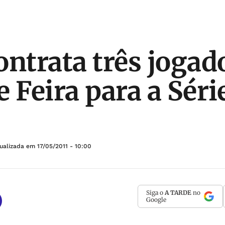
ontrata três jogad
 Feira para a Séri
tualizada em
17/05/2011 - 10:00
Siga o
A TARDE
no
Google