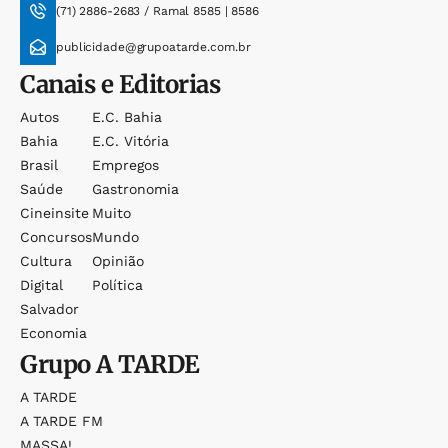
(71) 2886-2683 / Ramal 8585 | 8586
publicidade@grupoatarde.com.br
Canais e Editorias
Autos
E.c. Bahia
Bahia
E.c. Vitória
Brasil
Empregos
Saúde
Gastronomia
Cineinsite
Muito
Concursos
Mundo
Cultura
Opinião
Digital
Política
Salvador
Economia
Grupo
A TARDE
A TARDE
A TARDE FM
MASSA!