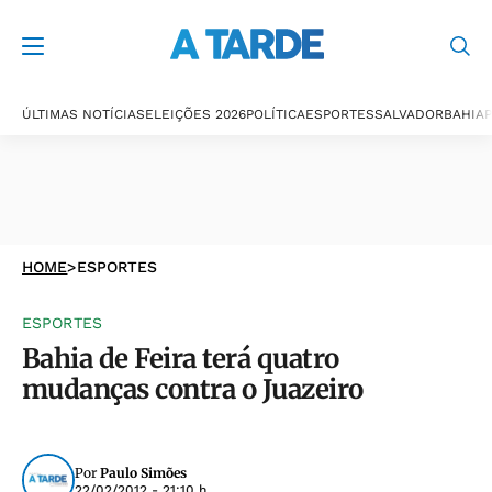
ÚLTIMAS NOTÍCIAS
ELEIÇÕES 2026
POLÍTICA
ESPORTES
SALVADOR
BAHIA
P
HOME
>
ESPORTES
ESPORTES
Bahia de Feira terá quatro
mudanças contra o Juazeiro
Por
Paulo Simões
22/02/2012 - 21:10 h