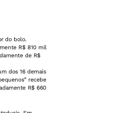
r do bolo.
amente R$ 810 mil
madamente de R$
 um dos 16 demais
“pequenos” recebe
imadamente R$ 660
staduais. Em