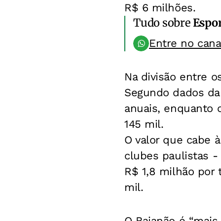
R$ 6 milhões.
Tudo sobre
Espo
Entre no can
Na divisão entre o
Segundo dados da 
anuais, enquanto 
145 mil.
O valor que cabe 
clubes paulistas 
R$ 1,8 milhão por
mil.
O Baianão é “mais