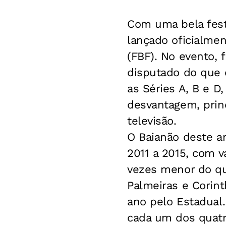
Com uma bela fest
lançado oficialmen
(FBF). No evento, 
disputado do que 
as Séries A, B e D
desvantagem, princ
televisão.
O Baianão deste a
2011 a 2015, com v
vezes menor do qu
Palmeiras e Corin
ano pelo Estadual.
cada um dos quatro