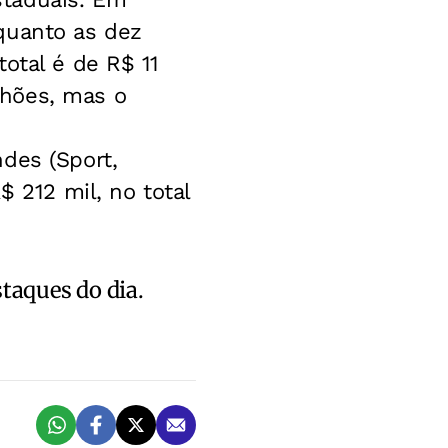
quanto as dez
otal é de R$ 11
lhões, mas o
des (Sport,
$ 212 mil, no total
staques do dia.