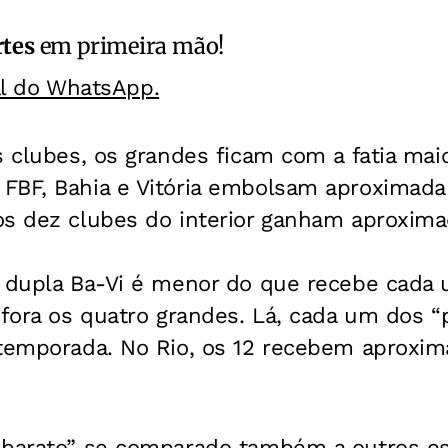
rtes
em primeira mão!
al do WhatsApp.
s clubes, os grandes ficam com a fatia maio
FBF, Bahia e Vitória embolsam aproximad
os dez clubes do interior ganham aproxi
à dupla Ba-Vi é menor do que recebe cada
- fora os quatro grandes. Lá, cada um dos 
 temporada. No Rio, os 12 recebem aprox
 barato” se comparado também a outros e