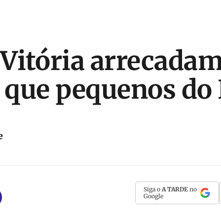
 Vitória arrecada
que pequenos do 
e
Siga o
A TARDE
no
Google