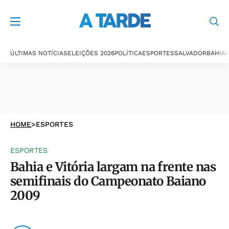
ÚLTIMAS NOTÍCIAS
ELEIÇÕES 2026
POLÍTICA
ESPORTES
SALVADOR
BAHIA
P
HOME
>
ESPORTES
ESPORTES
Bahia e Vitória largam na frente nas
semifinais do Campeonato Baiano
2009