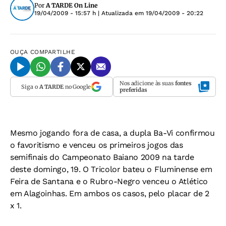
Por
A TARDE On Line
19/04/2009 - 15:57 h
| Atualizada em
19/04/2009 - 20:22
OUÇA
COMPARTILHE
Nos adicione às suas
fontes
Siga o
A TARDE
no Google
preferidas
Mesmo jogando fora de casa, a dupla Ba-Vi confirmou
o favoritismo e venceu os primeiros jogos das
semifinais do Campeonato Baiano 2009 na tarde
deste domingo, 19. O Tricolor bateu o Fluminense em
Feira de Santana e o Rubro-Negro venceu o Atlético
em Alagoinhas. Em ambos os casos, pelo placar de 2
x 1.