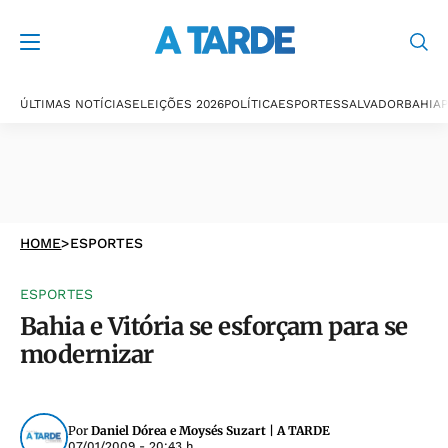
ÚLTIMAS NOTÍCIAS
ELEIÇÕES 2026
POLÍTICA
ESPORTES
SALVADOR
BAHIA
P
HOME
>
ESPORTES
ESPORTES
Bahia e Vitória se esforçam para se
modernizar
Por
Daniel Dórea e Moysés Suzart | A TARDE
07/01/2009 - 20:43 h