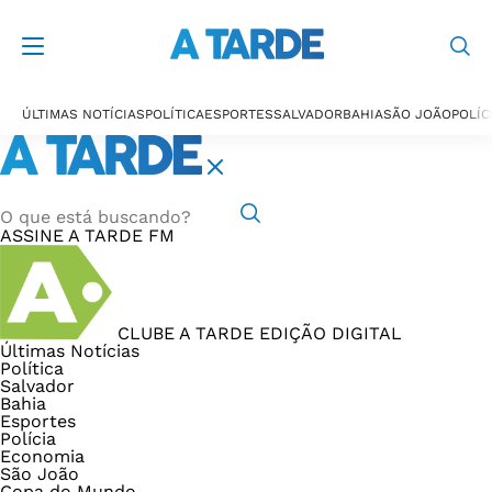
ÚLTIMAS NOTÍCIAS
POLÍTICA
ESPORTES
SALVADOR
BAHIA
SÃO JOÃO
POLÍC
ASSINE
A TARDE FM
CLUBE A TARDE
EDIÇÃO DIGITAL
Últimas Notícias
Política
Salvador
Bahia
Esportes
Polícia
Economia
São João
Copa do Mundo