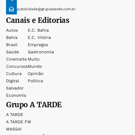
publicidade@grupoatarde.com.br
Canais e Editorias
Autos
E.c. Bahia
Bahia
E.c. Vitória
Brasil
Empregos
Saúde
Gastronomia
Cineinsite
Muito
Concursos
Mundo
Cultura
Opinião
Digital
Política
Salvador
Economia
Grupo
A TARDE
A TARDE
A TARDE FM
MASSA!