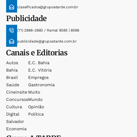
classificados@grupoatarde.com.br
Publicidade
(71) 2886-2683 / Ramal 8585 | 8586
publicidade@grupoatarde.com.br
Canais e Editorias
Autos
E.c. Bahia
Bahia
E.c. Vitória
Brasil
Empregos
Saúde
Gastronomia
Cineinsite
Muito
Concursos
Mundo
Cultura
Opinião
Digital
Política
Salvador
Economia