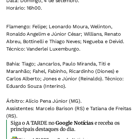
Data:
Domingo, 4 de setembro.
Horário:
16h00.
Flamengo:
Felipe; Leonardo Moura, Welinton,
Ronaldo Angelim e Júnior César; Willians, Renato
Abreu, Bottinelli e Thiago Neves; Negueba e Deivid.
Técnico:
Vanderlei Luxemburgo.
Bahia:
Tiago; Jancarlos, Paulo Miranda, Titi e
Maranhão; Fahel, Fabinho, Ricardinho (Diones) e
Carlos Alberto; Jones e Júnior (Reinaldo).
Técnico:
Eduardo Souza (Interino).
Árbitro:
Alício Pena Júnior (MG).
Assistentes:
Marcelo Barison (RS) e Tatiana de Freitas
(RS).
Siga o A TARDE no
Google Notícias
e receba os
principais destaques do dia.