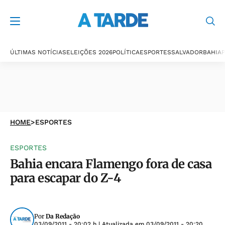
ÚLTIMAS NOTÍCIAS
ELEIÇÕES 2026
POLÍTICA
ESPORTES
SALVADOR
BAHIA
P
HOME
>
ESPORTES
ESPORTES
Bahia encara Flamengo fora de casa
para escapar do Z-4
Por
Da Redação
03/09/2011 - 20:02 h
| Atualizada em
03/09/2011 - 20:20