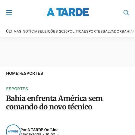
ÚLTIMAS NOTÍCIAS
ELEIÇÕES 2026
POLÍTICA
ESPORTES
SALVADOR
BAHIA
P
HOME
>
ESPORTES
ESPORTES
Bahia enfrenta América sem
comando do novo técnico
Por
A TARDE On Line
26/08/2008 - 10:07 h