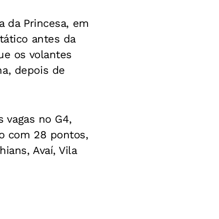
ia da Princesa, em
tático antes da
ue os volantes
na, depois de
as vagas no G4,
ão com 28 pontos,
ans, Avaí, Vila