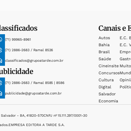
lassificados
Canais e 
Autos
E.c. 
(71) 99965-8961
Bahia
E.c. V
(71) 2886-2683 / Ramal 8526
Brasil
Empr
Saúde
Gast
classificados@grupoatarde.com.br
Cineinsite
Muit
ublicidade
Concursos
Mund
Cultura
Opini
(71) 2886-2683 / Ramal 8585 | 8586
Digital
Políti
publicidade@grupoatarde.com.br
Salvador
Economia
, Salvador - BA, 41820-570
CNPJ nº 15.111.297/0001-30
ados.
EMPRESA EDITORA A TARDE S.A.