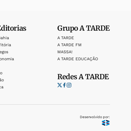
Editorias
Grupo
A TARDE
Bahia
A TARDE
itória
A TARDE FM
egos
MASSA!
ronomia
A TARDE EDUCAÇÃO
o
o
Redes
A TARDE
ão
ca
Desenvolvido por: