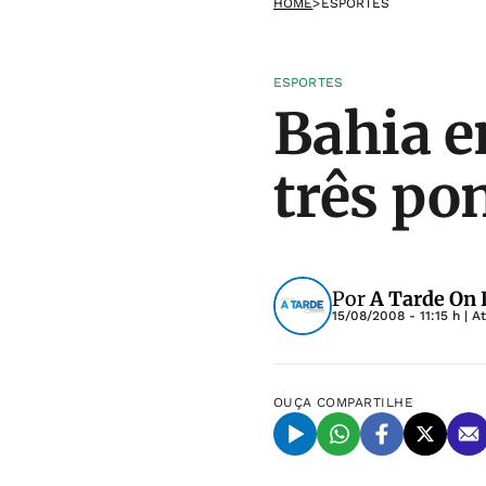
HOME
>
ESPORTES
ESPORTES
Bahia e
três po
Por
A Tarde On 
15/08/2008 - 11:15 h
| A
OUÇA
COMPARTILHE