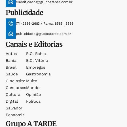
classificados@grupoatarde.com.br
Publicidade
(71) 2886-2683 / Ramal 8585 | 8586
publicidade@grupoatarde.com.br
Canais e Editorias
Autos
E.c. Bahia
Bahia
E.c. Vitória
Brasil
Empregos
Saúde
Gastronomia
Cineinsite
Muito
Concursos
Mundo
Cultura
Opinião
Digital
Política
Salvador
Economia
Grupo
A TARDE