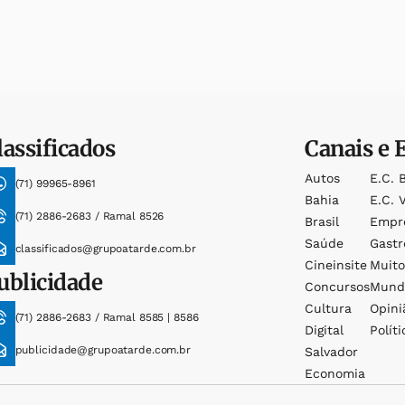
lassificados
Canais e 
Autos
E.c. 
(71) 99965-8961
Bahia
E.c. V
(71) 2886-2683 / Ramal 8526
Brasil
Empr
Saúde
Gast
classificados@grupoatarde.com.br
Cineinsite
Muit
ublicidade
Concursos
Mund
Cultura
Opini
(71) 2886-2683 / Ramal 8585 | 8586
Digital
Políti
publicidade@grupoatarde.com.br
Salvador
Economia