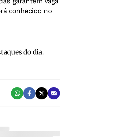
adas garantem vaga
erá conhecido no
staques do dia.