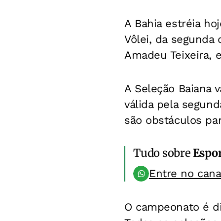
A Bahia estréia ho
Vôlei, da segunda 
Amadeu Teixeira,
A Seleção Baiana v
válida pela segund
são obstáculos pa
Tudo sobre
Espo
Entre no can
O campeonato é di