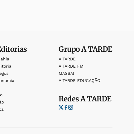
Editorias
Grupo
A TARDE
Bahia
A TARDE
itória
A TARDE FM
egos
MASSA!
ronomia
A TARDE EDUCAÇÃO
o
o
Redes
A TARDE
ão
ca