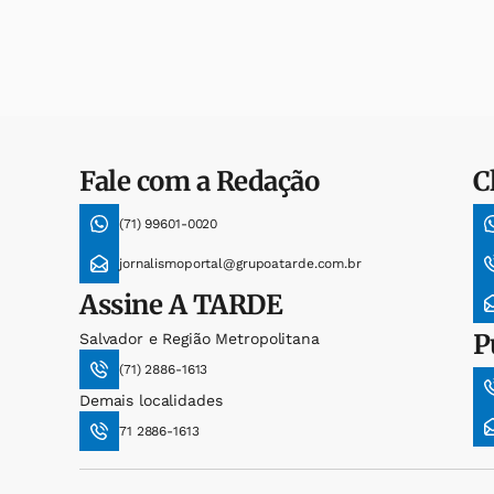
Fale com a Redação
C
(71) 99601-0020
jornalismoportal@grupoatarde.com.br
Assine
A TARDE
P
Salvador e Região Metropolitana
(71) 2886-1613
Demais localidades
71 2886-1613