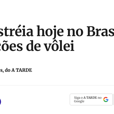
tréia hoje no Bras
ões de vôlei
s, do A TARDE
Siga o
A TARDE
no
Google