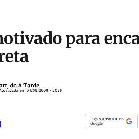
otivado para enca
reta
rt, do A Tarde
Atualizada em
04/08/2008 - 21:36
Siga o
A TARDE
no
Google