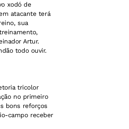
vo xodó de
vem atacante terá
reino, sua
 treinamento,
inador Artur.
ndão todo ouvir.
oria tricolor
ação no primeiro
os bons reforços
eio-campo receber