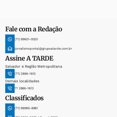
Fale com a Redação
(71) 99601-0020
jornalismoportal@grupoatarde.com.br
Assine
A TARDE
Salvador e Região Metropolitana
(71) 2886-1613
Demais localidades
71 2886-1613
Classificados
(71) 99965-8961