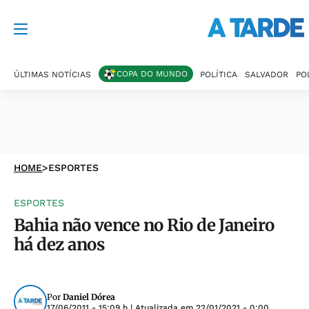
COPA DO MUNDO
ÚLTIMAS NOTÍCIAS
POLÍTICA
SALVADOR
PO
HOME
>
ESPORTES
ESPORTES
Bahia não vence no Rio de Janeiro
há dez anos
Por
Daniel Dórea
17/06/2011 - 15:09 h
| Atualizada em
22/01/2021 - 0:00