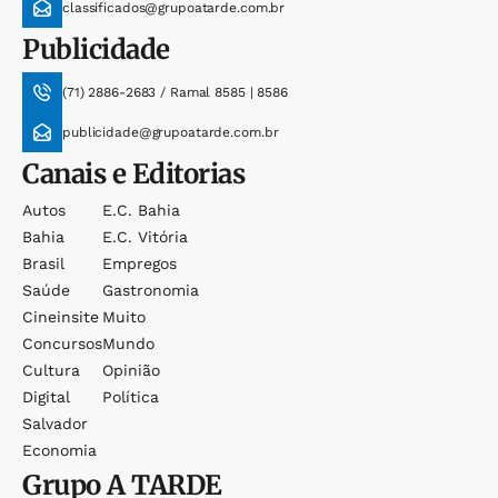
classificados@grupoatarde.com.br
Publicidade
(71) 2886-2683 / Ramal 8585 | 8586
publicidade@grupoatarde.com.br
Canais e Editorias
Autos
E.c. Bahia
Bahia
E.c. Vitória
Brasil
Empregos
Saúde
Gastronomia
Cineinsite
Muito
Concursos
Mundo
Cultura
Opinião
Digital
Política
Salvador
Economia
Grupo
A TARDE