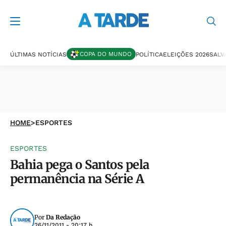
COPA DO MUNDO
ÚLTIMAS NOTÍCIAS
POLÍTICA
ELEIÇÕES 2026
SALV
HOME
>
ESPORTES
ESPORTES
Bahia pega o Santos pela
permanência na Série A
Por
Da Redação
26/11/2011 - 20:17 h