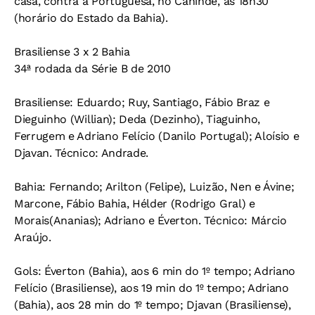
casa, contra a Portuguesa, no Canindé, às 18h30
(horário do Estado da Bahia).
Brasiliense 3 x 2 Bahia
34ª rodada da Série B de 2010
Brasiliense:
Eduardo; Ruy, Santiago, Fábio Braz e
Dieguinho (Willian); Deda (Dezinho), Tiaguinho,
Ferrugem e Adriano Felício (Danilo Portugal); Aloísio e
Djavan.
Técnico:
Andrade.
Bahia:
Fernando; Arilton (Felipe), Luizão, Nen e Ávine;
Marcone, Fábio Bahia, Hélder (Rodrigo Gral) e
Morais(Ananias); Adriano e Éverton.
Técnico:
Márcio
Araújo.
Gols:
Éverton (Bahia), aos 6 min do 1º tempo; Adriano
Felício (Brasiliense), aos 19 min do 1º tempo; Adriano
(Bahia), aos 28 min do 1º tempo; Djavan (Brasiliense),