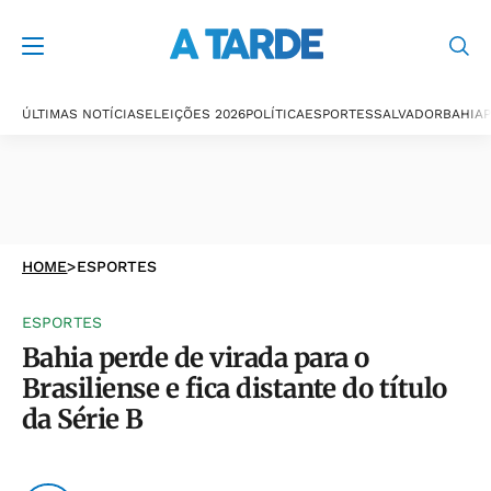
ÚLTIMAS NOTÍCIAS
ELEIÇÕES 2026
POLÍTICA
ESPORTES
SALVADOR
BAHIA
P
HOME
>
ESPORTES
ESPORTES
Bahia perde de virada para o
Brasiliense e fica distante do título
da Série B