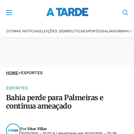
ÚLTIMAS NOTÍCIAS
ELEIÇÕES 2026
POLÍTICA
ESPORTES
SALVADOR
BAHIA
P
HOME
>
ESPORTES
ESPORTES
Bahia perde para Palmeiras e
continua ameaçado
Por
Vitor Villar
20/11/2011 - 21:07 h
| Atualizada em
20/11/2011 - 22:29