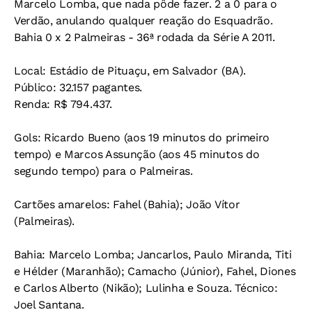
Marcelo Lomba, que nada pôde fazer. 2 a 0 para o
Verdão, anulando qualquer reação do Esquadrão.
Bahia 0 x 2 Palmeiras - 36ª rodada da Série A 2011.
Local:
Estádio de Pituaçu, em Salvador (BA).
Público:
32.157 pagantes.
Renda:
R$ 794.437.
Gols:
Ricardo Bueno (aos 19 minutos do primeiro
tempo) e Marcos Assunção (aos 45 minutos do
segundo tempo) para o Palmeiras.
Cartões amarelos:
Fahel (Bahia); João Vítor
(Palmeiras).
Bahia:
Marcelo Lomba; Jancarlos, Paulo Miranda, Titi
e Hélder (Maranhão); Camacho (Júnior), Fahel, Diones
e Carlos Alberto (Nikão); Lulinha e Souza.
Técnico:
Joel Santana.