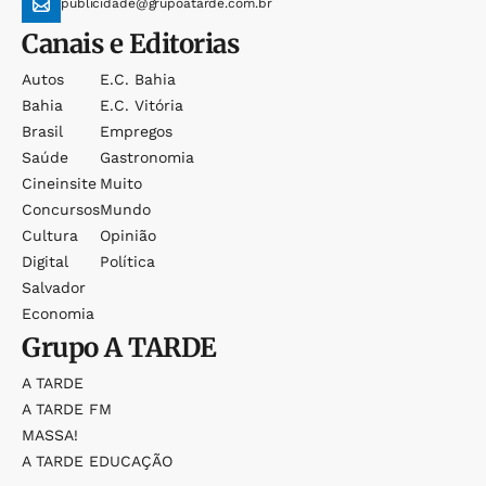
publicidade@grupoatarde.com.br
Canais e Editorias
Autos
E.c. Bahia
Bahia
E.c. Vitória
Brasil
Empregos
Saúde
Gastronomia
Cineinsite
Muito
Concursos
Mundo
Cultura
Opinião
Digital
Política
Salvador
Economia
Grupo
A TARDE
A TARDE
A TARDE FM
MASSA!
A TARDE EDUCAÇÃO