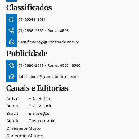
Classificados
(71) 99965-8961
(71) 2886-2683 / Ramal 8526
classificados@grupoatarde.com.br
Publicidade
(71) 2886-2683 / Ramal 8585 | 8586
publicidade@grupoatarde.com.br
Canais e Editorias
Autos
E.c. Bahia
Bahia
E.c. Vitória
Brasil
Empregos
Saúde
Gastronomia
Cineinsite
Muito
Concursos
Mundo