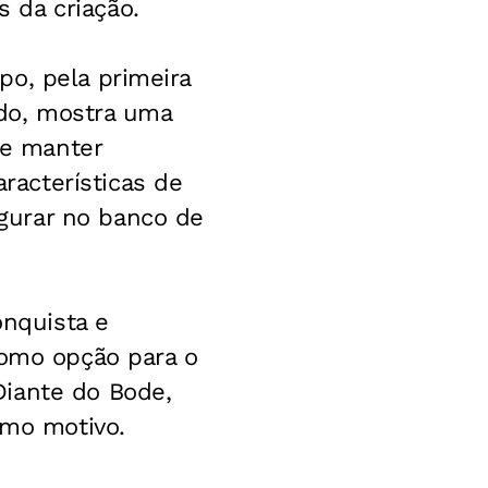
 da criação.
po, pela primeira
ado, mostra uma
re manter
acterísticas de
gurar no banco de
onquista e
como opção para o
Diante do Bode,
smo motivo.