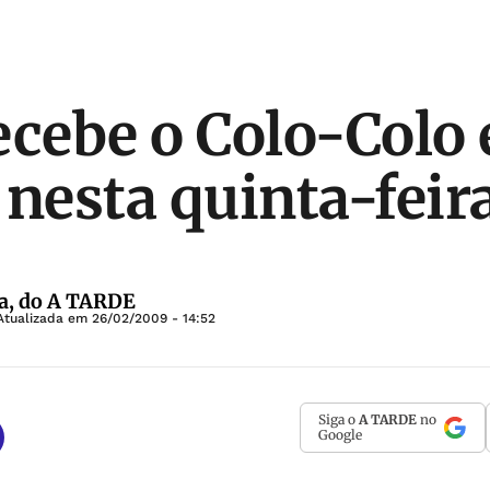
ecebe o Colo-Colo
 nesta quinta-feir
a, do A TARDE
Atualizada em
26/02/2009 - 14:52
Siga o
A TARDE
no
Google