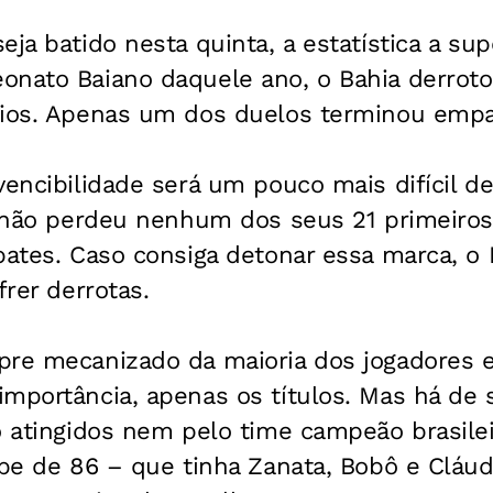
ja batido nesta quinta, a estatística a sup
onato Baiano daquele ano, o Bahia derroto
rios. Apenas um dos duelos terminou empa
vencibilidade será um pouco mais difícil de
r não perdeu nenhum dos seus 21 primeiros
pates. Caso consiga detonar essa marca, o 
frer derrotas.
pre mecanizado da maioria dos jogadores e
mportância, apenas os títulos. Mas há de 
ão atingidos nem pelo time campeão brasil
ipe de 86 – que tinha Zanata, Bobô e Cláu