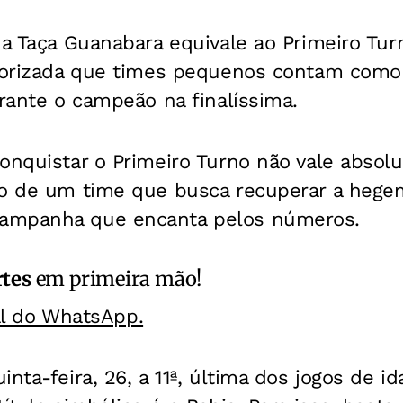
, a Taça Guanabara equivale ao Primeiro T
lorizada que times pequenos contam como t
arante o campeão na finalíssima.
onquistar o Primeiro Turno não vale absol
ão de um time que busca recuperar a hege
ampanha que encanta pelos números.
rtes
em primeira mão!
al do WhatsApp.
inta-feira, 26, a 11ª, última dos jogos de i