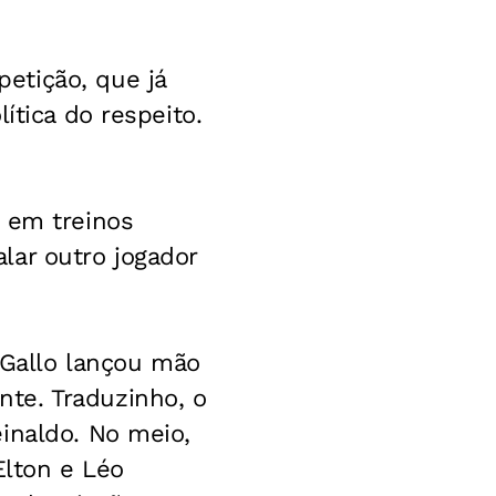
etição, que já
ítica do respeito.
a em treinos
lar outro jogador
, Gallo lançou mão
te. Traduzinho, o
inaldo. No meio,
Elton e Léo