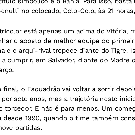
título simbólico é o Bahia. Para isso, bast
penúltimo colocado, Colo-Colo, às 21 horas
ricolor está apenas um acima do Vitória, 
har o aposto de melhor equipe do primei
a e o arqui-rival tropece diante do Tigre. 
 a cumprir, em Salvador, diante do Madre
arço.
final, o Esquadrão vai voltar a sorrir depois
por sete anos, mas a trajetória neste iníci
o torcedor. E não é para menos. Um come
ia desde 1990, quando o time também conse
ove partidas.