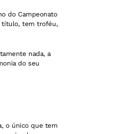
urno do Campeonato
ítulo, tem troféu,
utamente nada, a
monia do seu
da, o único que tem