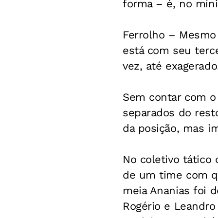
forma – é, no mín
Ferrolho
– Mesmo d
está com seu terce
vez, até exagerado
Sem contar com o 
separados do rest
da posição, mas im
No coletivo tático
de um time com qu
meia Ananias foi d
Rogério e Leandro 