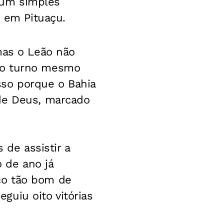
a um simples
, em Pituaçu.
mas o Leão não
ro turno mesmo
Isso porque o Bahia
 de Deus, marcado
 de assistir a
o de ano já
ço tão bom de
guiu oito vitórias