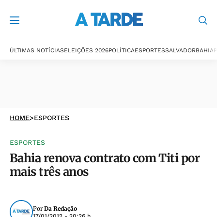
ÚLTIMAS NOTÍCIAS
ELEIÇÕES 2026
POLÍTICA
ESPORTES
SALVADOR
BAHIA
P
HOME
>
ESPORTES
ESPORTES
Bahia renova contrato com Titi por
mais três anos
Por
Da Redação
17/01/2012 - 20:26 h