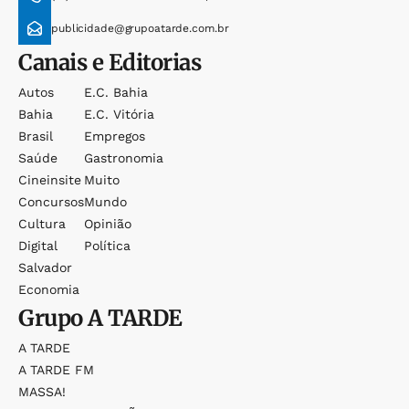
publicidade@grupoatarde.com.br
Canais e Editorias
Autos
E.c. Bahia
Bahia
E.c. Vitória
Brasil
Empregos
Saúde
Gastronomia
Cineinsite
Muito
Concursos
Mundo
Cultura
Opinião
Digital
Política
Salvador
Economia
Grupo
A TARDE
A TARDE
A TARDE FM
MASSA!