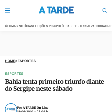
ÚLTIMAS NOTÍCIAS
ELEIÇÕES 2026
POLÍTICA
ESPORTES
SALVADOR
BAHIA
P
HOME
>
ESPORTES
ESPORTES
Bahia tenta primeiro triunfo diante
do Sergipe neste sábado
Por
A TARDE On Line
18/06/2010 - 23:04 h