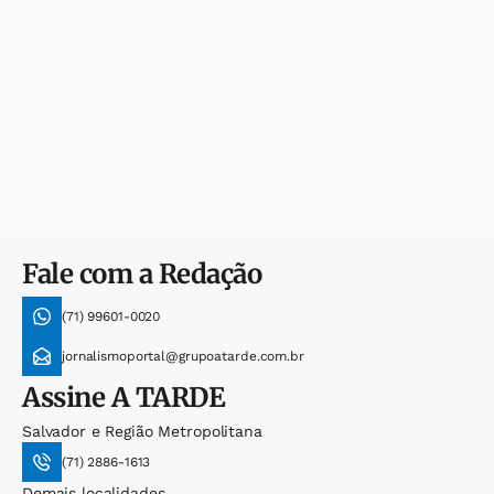
Fale com a Redação
(71) 99601-0020
jornalismoportal@grupoatarde.com.br
Assine
A TARDE
Salvador e Região Metropolitana
(71) 2886-1613
Demais localidades