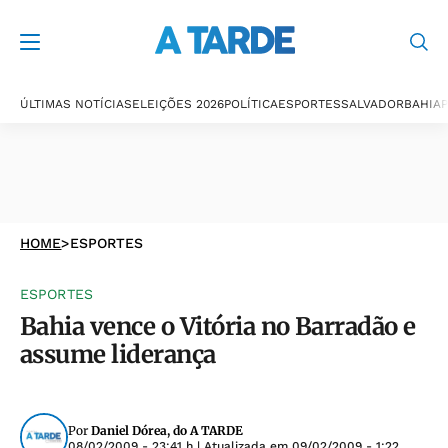
ÚLTIMAS NOTÍCIAS
ELEIÇÕES 2026
POLÍTICA
ESPORTES
SALVADOR
BAHIA
P
HOME
>
ESPORTES
ESPORTES
Bahia vence o Vitória no Barradão e
assume liderança
Por
Daniel Dórea, do A TARDE
08/02/2009 - 23:41 h
| Atualizada em
09/02/2009 - 1:22