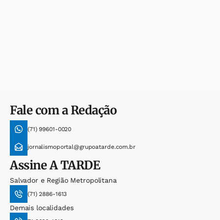
Fale com a Redação
(71) 99601-0020
jornalismoportal@grupoatarde.com.br
Assine
A TARDE
Salvador e Região Metropolitana
(71) 2886-1613
Demais localidades