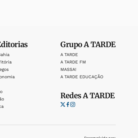
Editorias
Grupo
A TARDE
Bahia
A TARDE
itória
A TARDE FM
egos
MASSA!
ronomia
A TARDE EDUCAÇÃO
o
o
Redes
A TARDE
ão
ca
Desenvolvido por: