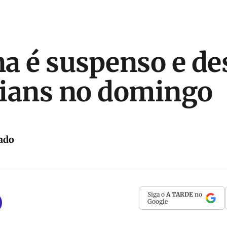
a é suspenso e de
ians no domingo
ado
Siga o
A TARDE
no
Google