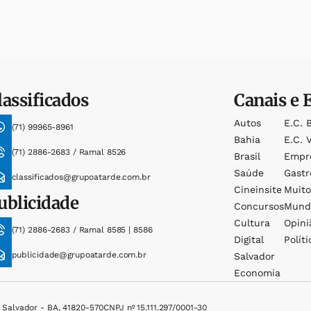
lassificados
Canais e 
Autos
E.c. 
(71) 99965-8961
Bahia
E.c. V
(71) 2886-2683 / Ramal 8526
Brasil
Empr
Saúde
Gast
classificados@grupoatarde.com.br
Cineinsite
Muit
ublicidade
Concursos
Mund
Cultura
Opini
(71) 2886-2683 / Ramal 8585 | 8586
Digital
Políti
publicidade@grupoatarde.com.br
Salvador
Economia
, Salvador - BA, 41820-570
CNPJ nº 15.111.297/0001-30