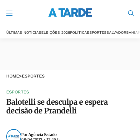
ÚLTIMAS NOTÍCIAS
ELEIÇÕES 2026
POLÍTICA
ESPORTES
SALVADOR
BAHIA
P
HOME
>
ESPORTES
ESPORTES
Balotelli se desculpa e espera
decisão de Prandelli
Por
Agência Estado
09/04/2012 - 17:45 h