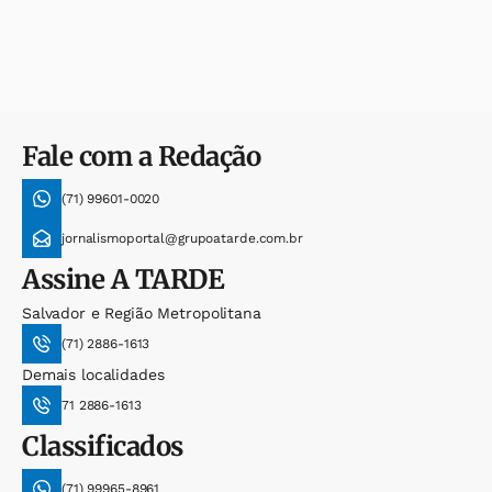
Fale com a Redação
(71) 99601-0020
jornalismoportal@grupoatarde.com.br
Assine
A TARDE
Salvador e Região Metropolitana
(71) 2886-1613
Demais localidades
71 2886-1613
Classificados
(71) 99965-8961