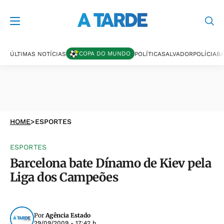
COPA DO MUNDO
ÚLTIMAS NOTÍCIAS
POLÍTICA
SALVADOR
POLÍCIA
BA
HOME
>
ESPORTES
ESPORTES
Barcelona bate Dínamo de Kiev pela
Liga dos Campeões
Por
Agência Estado
29/09/2009 - 17:42 h