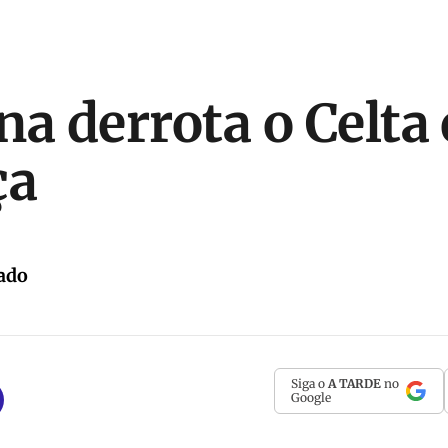
a derrota o Celta 
ça
ado
Siga o
A TARDE
no
Google