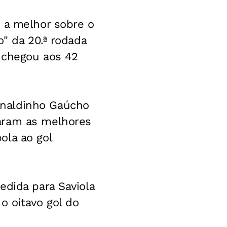
u a melhor sobre o
o" da 20.ª rodada
 chegou aos 42
onaldinho Gaúcho
aram as melhores
ola ao gol
edida para Saviola
o oitavo gol do