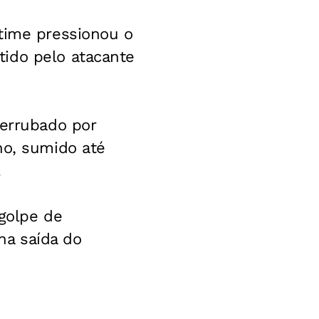
 time pressionou o
tido pelo atacante
derrubado por
ho, sumido até
.
 golpe de
 na saída do