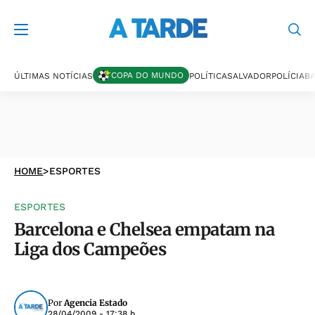
COPA DO MUNDO
ÚLTIMAS NOTÍCIAS
POLÍTICA
SALVADOR
POLÍCIA
BA
HOME
>
ESPORTES
ESPORTES
Barcelona e Chelsea empatam na
Liga dos Campeões
Por
Agencia Estado
28/04/2009 - 17:38 h