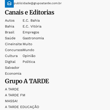
publicidade@grupoatarde.com.br
Canais e Editorias
Autos
E.c. Bahia
Bahia
E.c. Vitória
Brasil
Empregos
Saúde
Gastronomia
Cineinsite
Muito
Concursos
Mundo
Cultura
Opinião
Digital
Política
Salvador
Economia
Grupo
A TARDE
A TARDE
A TARDE FM
MASSA!
A TARDE EDUCAÇÃO