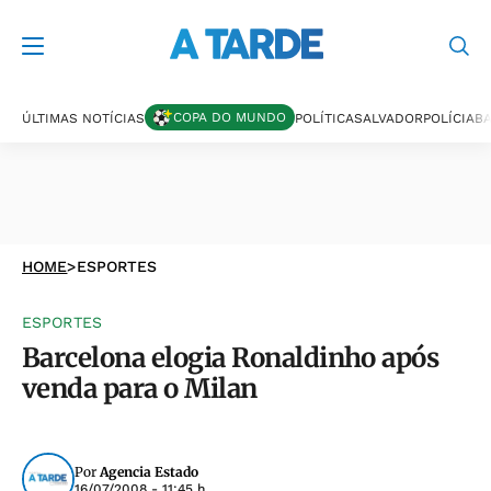
COPA DO MUNDO
ÚLTIMAS NOTÍCIAS
POLÍTICA
SALVADOR
POLÍCIA
BA
HOME
>
ESPORTES
ESPORTES
Barcelona elogia Ronaldinho após
venda para o Milan
Por
Agencia Estado
16/07/2008 - 11:45 h