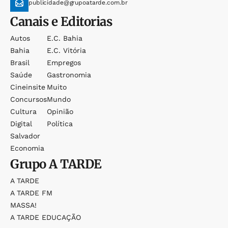
publicidade@grupoatarde.com.br
Canais e Editorias
Autos
E.c. Bahia
Bahia
E.c. Vitória
Brasil
Empregos
Saúde
Gastronomia
Cineinsite
Muito
Concursos
Mundo
Cultura
Opinião
Digital
Política
Salvador
Economia
Grupo
A TARDE
A TARDE
A TARDE FM
MASSA!
A TARDE EDUCAÇÃO