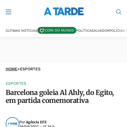
COPA DO MUNDO
ÚLTIMAS NOTÍCIAS
POLÍTICA
SALVADOR
POLÍCIA
BA
HOME
>
ESPORTES
ESPORTES
Barcelona goleia Al Ahly, do Egito,
em partida comemorativa
Por
Agência EFE
24/04/2007 - 21:34 h