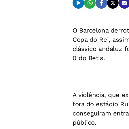
O Barcelona derrot
Copa do Rei, assi
clássico andaluz f
0 do Betis.
A violência, que e
fora do estádio Ru
conseguiram entrar
público.