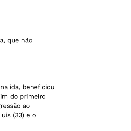
a, que não
na ida, beneficiou
im do primeiro
gressão ao
uis (33) e o