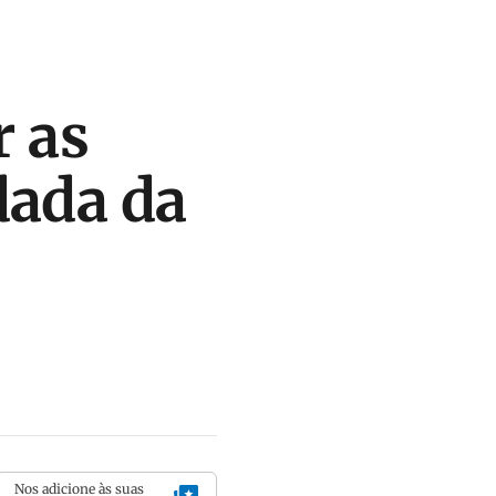
r as
dada da
Nos adicione às suas