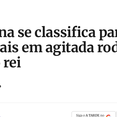
a se classifica pa
ais em agitada ro
 rei
P
Siga o
A TARDE
no