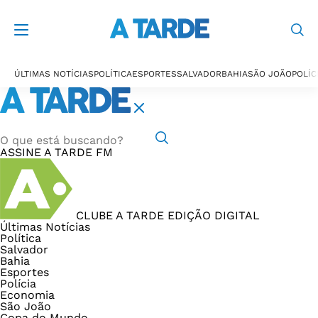
ÚLTIMAS NOTÍCIAS
POLÍTICA
ESPORTES
SALVADOR
BAHIA
SÃO JOÃO
POLÍC
ASSINE
A TARDE FM
CLUBE A TARDE
EDIÇÃO DIGITAL
Últimas Notícias
Política
Salvador
Bahia
Esportes
Polícia
Economia
São João
Copa do Mundo