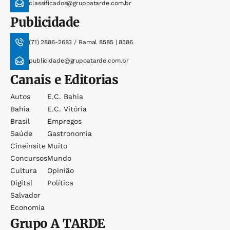
classificados@grupoatarde.com.br
Publicidade
(71) 2886-2683 / Ramal 8585 | 8586
publicidade@grupoatarde.com.br
Canais e Editorias
Autos
E.c. Bahia
Bahia
E.c. Vitória
Brasil
Empregos
Saúde
Gastronomia
Cineinsite
Muito
Concursos
Mundo
Cultura
Opinião
Digital
Política
Salvador
Economia
Grupo
A TARDE