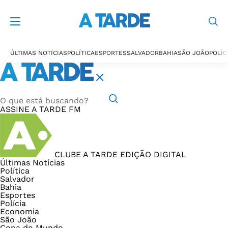
ÚLTIMAS NOTÍCIAS
POLÍTICA
ESPORTES
SALVADOR
BAHIA
SÃO JOÃO
POLÍC
ASSINE
A TARDE FM
CLUBE A TARDE
EDIÇÃO DIGITAL
Últimas Notícias
Política
Salvador
Bahia
Esportes
Polícia
Economia
São João
Copa do Mundo