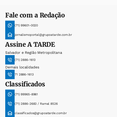
Fale com a Redação
(71) 99601-0020
jornalismoportal@grupoatarde.com.br
Assine
A TARDE
Salvador e Região Metropolitana
(71) 2886-1613
Demais localidades
71 2886-1613
Classificados
(71) 99965-8961
(71) 2886-2683 / Ramal 8526
classificados@grupoatarde.com.br