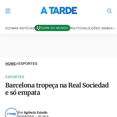
COPA DO MUNDO
ÚLTIMAS NOTÍCIAS
POLÍTICA
ELEIÇÕES 2026
SALV
HOME
>
ESPORTES
ESPORTES
Barcelona tropeça na Real Sociedad
e só empata
Por
Agência Estado
10/09/2011 - 15:34 h