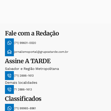
Fale com a Redação
(71) 99601-0020
jornalismoportal@grupoatarde.com.br
Assine
A TARDE
Salvador e Região Metropolitana
(71) 2886-1613
Demais localidades
71 2886-1613
Classificados
(71) 99965-8961