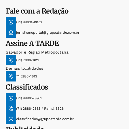
Fale com a Redação
(71) 99601-0020
jornalismoportal@grupoatarde.com.br
Assine
A TARDE
Salvador e Região Metropolitana
(71) 2886-1613
Demais localidades
71 2886-1613
Classificados
(71) 99965-8961
(71) 2886-2683 / Ramal 8526
classificados@grupoatarde.com.br