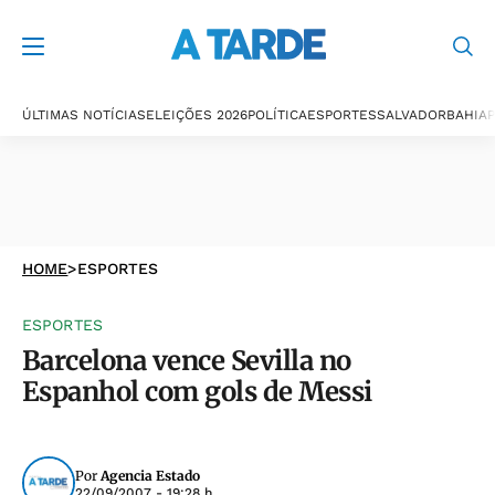
ÚLTIMAS NOTÍCIAS
ELEIÇÕES 2026
POLÍTICA
ESPORTES
SALVADOR
BAHIA
P
HOME
>
ESPORTES
ESPORTES
Barcelona vence Sevilla no
Espanhol com gols de Messi
Por
Agencia Estado
22/09/2007 - 19:28 h