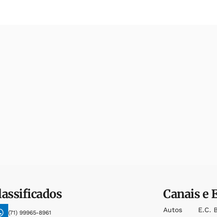
lassificados
Canais e 
Autos
E.c. 
(71) 99965-8961