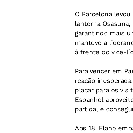
O Barcelona levou 
lanterna Osasuna,
garantindo mais um
manteve a lideranç
à frente do vice-lí
Para vencer em Pam
reação inesperada
placar para os vis
Espanhol aproveit
partida, e consegu
Aos 18, Flano empa