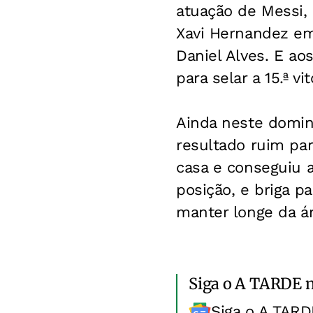
atuação de Messi, 
Xavi Hernandez emp
Daniel Alves. E ao
para selar a 15.ª v
Ainda neste domin
resultado ruim pa
casa e conseguiu a
posição, e briga p
manter longe da ár
Siga o A TARDE 
Siga o A TARD