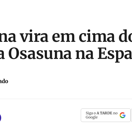
na vira em cima d
a Osasuna na Esp
ado
Siga o
A TARDE
no
Google