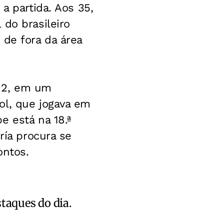
a partida. Aos 35,
 do brasileiro
 de fora da área
a 2, em um
ol, que jogava em
e está na 18.ª
ría procura se
ontos.
staques do dia.