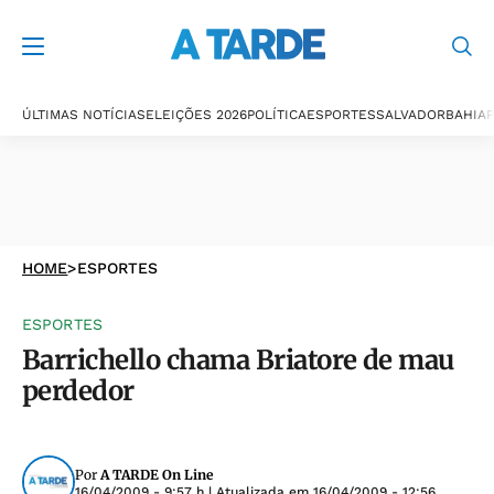
ÚLTIMAS NOTÍCIAS
ELEIÇÕES 2026
POLÍTICA
ESPORTES
SALVADOR
BAHIA
P
HOME
>
ESPORTES
ESPORTES
Barrichello chama Briatore de mau
perdedor
Por
A TARDE On Line
16/04/2009 - 9:57 h
| Atualizada em
16/04/2009 - 12:56