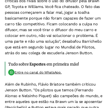
críticas dos rivais sobre o uso do difusor pela Brawn
GP, Toyota e Williams. Você fica chateado. O fato das
pessoas começarem a falar mal, jogar a toalha
basicamente porque não foram capazes de fazer um
carro tão competitivo. Ficam colocando a culpa no
difusor, mas se você tirar o difusor do meu carro e
colocar em outro, não vai solucionar o problema. É
uma parte e não uma solução", desabafou Barrichello
que está em segundo lugar no Mundial de Pilotos,
atrás do seu colega de escuderia Jenson Button.
Tudo sobre
Esportes
em primeira mão!
Entre no canal do WhatsApp.
Além de Rubinho, Flávio Briatore também criticou
Jenson Button. "Os pilotos que temos (Fernando
Alonso e Nelsinho Piquet) são campeões do mundo, e
entre aqueles que estão na Brawn um ia se aposentar
(Barrichello) e Button estava mais parado que outra