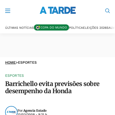
COPA DO MUNDO
ÚLTIMAS NOTÍCIAS
POLÍTICA
ELEIÇÕES 2026
SALV
HOME
>
ESPORTES
ESPORTES
Barrichello evita previsões sobre
desempenho da Honda
Por
Agencia Estado
12/03/2008 - 9:21 h