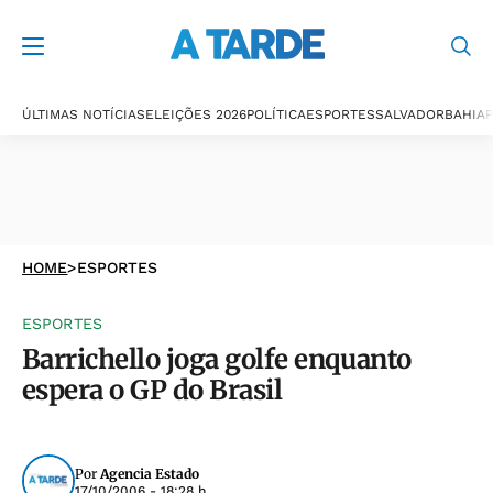
ÚLTIMAS NOTÍCIAS
ELEIÇÕES 2026
POLÍTICA
ESPORTES
SALVADOR
BAHIA
P
HOME
>
ESPORTES
ESPORTES
Barrichello joga golfe enquanto
espera o GP do Brasil
Por
Agencia Estado
17/10/2006 - 18:28 h