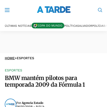
COPA DO MUNDO
ÚLTIMAS NOTÍCIAS
POLÍTICA
SALVADOR
POLÍCIA
BA
HOME
>
ESPORTES
ESPORTES
BMW mantém pilotos para
temporada 2009 da Fórmula 1
Por
Agencia Estado
06/10/2008 - 9:01 h