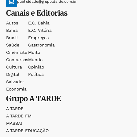
publicidade@grupoatarde.com.br
Canais e Editorias
Autos
E.c. Bahia
Bahia
E.c. Vitória
Brasil
Empregos
Saúde
Gastronomia
Cineinsite
Muito
Concursos
Mundo
Cultura
Opinião
Digital
Política
Salvador
Economia
Grupo
A TARDE
A TARDE
A TARDE FM
MASSA!
A TARDE EDUCAÇÃO